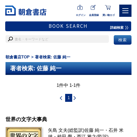
ログイン
会員登録
買い物カゴ
BOOK SEARCH
詳細検索
朝倉書店TOP
著者検索: 佐藤 純一
著者検索: 佐藤 純一
1件中 1-1件
1
世界の文字大事典
矢島 文夫
(総監訳)
佐藤 純一
・
石井 米
雄
・
植田 覺
・
西江 雅之
(監訳)