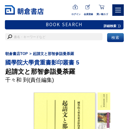
ログイン
会員登録
買い物カゴ
BOOK SEARCH
詳細検索
朝倉書店TOP
起請文と那智参詣曼荼羅
國學院大學貴重書影印叢書 5
起請文と那智参詣曼荼羅
千々和 到
(責任編集)