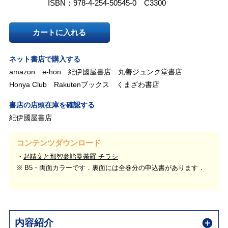
ISBN：978-4-254-50545-0 C3300
カートに入れる
ネット書店で購入する
amazon
e-hon
紀伊國屋書店
丸善ジュンク堂書店
Honya Club
Rakutenブックス
くまざわ書店
書店の店頭在庫を確認する
紀伊國屋書店
コンテンツダウンロード
起請文と那智参詣曼荼羅 チラシ
※ B5・両面カラーです．裏面には全巻分の申込書があります．
内容紹介