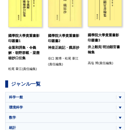
國學院大學貴重書影
國學院大學貴重書影
國學院大學貴重書影
印叢書3
印叢書1
印叢書2
井上毅宛 明治顕官書
金葉和謌集・令義
神皇正統記・軄原抄
翰集
解・朝野群載・梁塵
秘抄口伝集
谷口 雅博
・
松尾 葦江
高塩 博
(責任編集)
(責任編集)
松尾 葦江
(責任編集)
ジャンル一覧
科学一般
環境科学
数学
統計