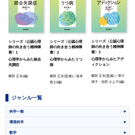
シリーズ〈公認心理
シリーズ〈公認心理
シリーズ〈公認心理
師の向き合う精神障
師の向き合う精神障
師の向き合う精神障
害〉3
害〉1
害〉2
心理学からみたアデ
心理学からみた統合
心理学からみたうつ
ィクション
失調症
病
川
横田 正夫
(監修)／
津川
横田 正夫
(編)
横田 正夫
(監修)／
坂本
)
律子
・
信田 さよ子
(編)
真士
(編)
ジャンル一覧
科学一般
環境科学
数学