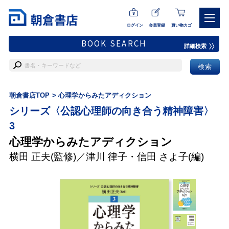
ログイン
会員登録
買い物カゴ
BOOK SEARCH
詳細検索
朝倉書店TOP
心理学からみたアディクション
シリーズ〈公認心理師の向き合う精神障害〉
3
心理学からみたアディクション
横田 正夫
(監修)／
津川 律子
・
信田 さよ子
(編)