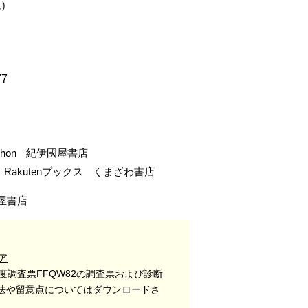
税）
77
-hon
紀伊國屋書店
Rakutenブックス
くまざわ書店
屋書店
ア
度調査票FFQW82の調査票および診断
法や留意点についてはダウンロードさ