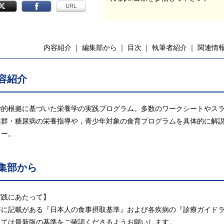
内容紹介
編集部から
目次
執筆者紹介
関連情
容紹介
学的根拠に基づいた栄養学の実践プログラム。多数のワークシートやス
候群・糖尿病の栄養指導や，青少年対象の食育プログラムを具体的に解説。
ラー。
集部から
実践にあたって】
書に記載がある『日本人の食事摂取基準』および各疾病の『診療ガイド
っては最新版の基準をご確認くださるようお願いします。