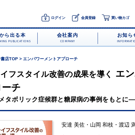
ログイン
会員登録
買い物カゴ
から出る本
会社案内
お知ら
ING PUBLICATIONS
COMPANY
INFORMATI
書店TOP
エンパワーメントアプローチ
エン
ライフスタイル改善の成果を導く
ローチ
メタボリック症候群と糖尿病の事例をもとに―
安達 美佐
・
山岡 和枝
・
渡辺 