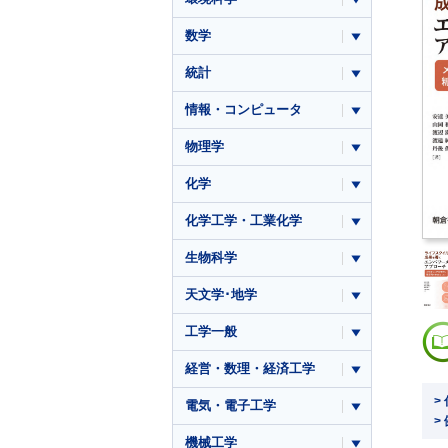
数学
統計
情報・コンピュータ
物理学
化学
化学工学・工業化学
生物科学
天文学･地学
工学一般
経営・数理・経済工学
>
電気・電子工学
>
機械工学