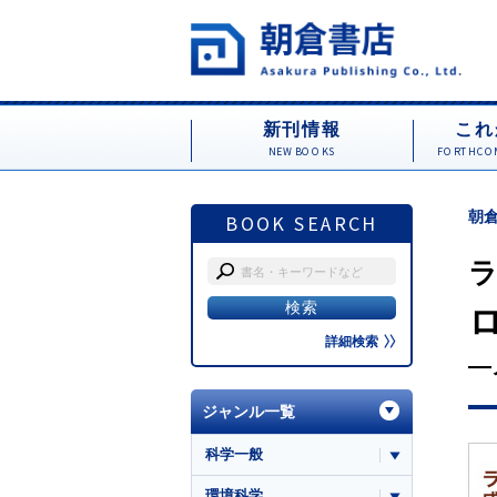
新刊情報
これ
NEW BOOKS
FORTHCOM
朝倉
BOOK SEARCH
詳細検索
―
ジャンル一覧
科学一般
環境科学