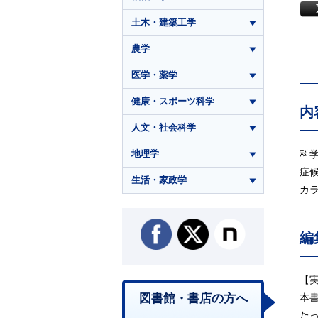
土木・建築工学
農学
医学・薬学
健康・スポーツ科学
内
人文・社会科学
地理学
科
症
生活・家政学
カ
編
【
図書館・書店の方へ
本
た