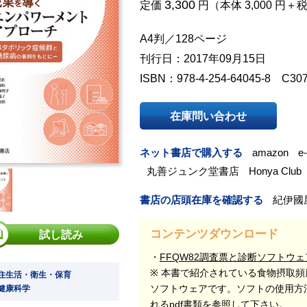
3,300
定価
円（本体 3,000 円＋
A4判／128ページ
刊行日：2017年09月15日
ISBN：978-4-254-64045-8 C30
在庫問い合わせ
ネット書店で購入する
amazon
e
丸善ジュンク堂書店
Honya Club
書店の店頭在庫を確認する
紀伊國
コンテンツダウンロード
試し読み
FFQW82調査票と診断ソフトウェ
※ 本書で紹介されている食物摂取頻
 住生活・衛生・保育
ソフトウェアです。ソフトの使用方
 健康科学
れるpdf書類を参照して下さい。