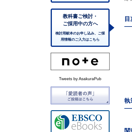
教科書ご検討・
目
ご採用中の方へ
検討用献本のお申し込み、ご採
用情報のご入力はこちら
Tweets by AsakuraPub
執
関