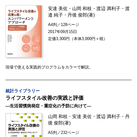
安達 美佐
・
山岡 和枝
・
渡辺 満利子
・
渡
邉 純子
・
丹後 俊郎
(著)
A4判／128ページ
2017年09月15日
定価3,300円（本体3,000円＋税）
現場で使える実践的プログラムをカラーで解説。
統計ライブラリー
ライフスタイル改善の実践と評価
―生活習慣病発症・重症化の予防に向けて―
山岡 和枝
・
安達 美佐
・
渡辺 満利子
・
丹
後 俊郎
(著)
A5判／232ページ