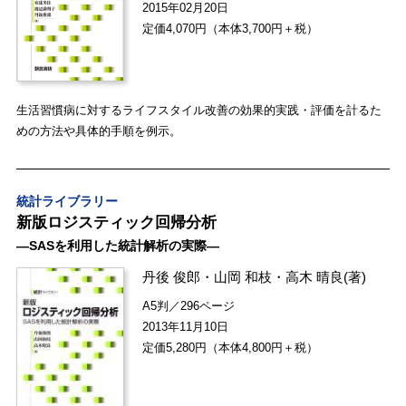
2015年02月20日
定価4,070円（本体3,700円＋税）
生活習慣病に対するライフスタイル改善の効果的実践・評価を計るた
めの方法や具体的手順を例示。
統計ライブラリー
新版ロジスティック回帰分析
―SASを利用した統計解析の実際―
丹後 俊郎
・
山岡 和枝
・
高木 晴良
(著)
A5判／296ページ
2013年11月10日
定価5,280円（本体4,800円＋税）