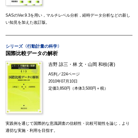
SASのVer.9.3を用い，マルチレベル分析，経時データ分析などの新し
い知見を加えた改訂版。
シリーズ〈行動計量の科学〉
国際比較データの解析
吉野 諒三
・
林 文
・
山岡 和枝
(著)
A5判／224ページ
2010年07月10日
定価3,850円（本体3,500円＋税）
実践例を通じて国際的な意識調査の信頼性・比較可能性を論じ，より
適切な実施・利用を目指す。