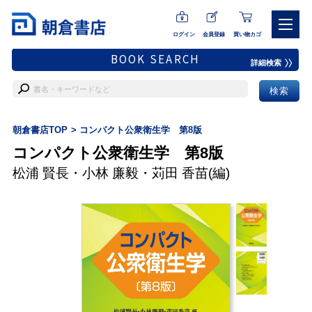
ログイン
会員登録
買い物カゴ
BOOK SEARCH
詳細検索
朝倉書店TOP
コンパクト公衆衛生学 第8版
コンパクト公衆衛生学 第8版
松浦 賢長
・
小林 廉毅
・
苅田 香苗
(編)