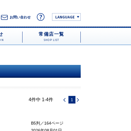
LANGUAGE
お問い合わせ
せ
常備店一覧
ON
SHOP LIST
4件中 1-4件
1
B5判／164ページ
2026年08月01日