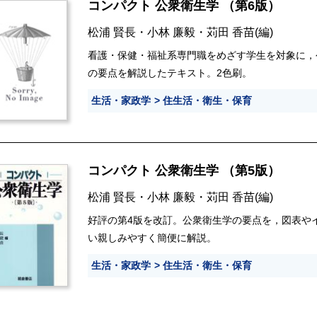
コンパクト 公衆衛生学 （第6版）
松浦 賢長
・
小林 廉毅
・
苅田 香苗
(編)
看護・保健・福祉系専門職をめざす学生を対象に，
の要点を解説したテキスト。2色刷。
生活・家政学
住生活・衛生・保育
コンパクト 公衆衛生学 （第5版）
松浦 賢長
・
小林 廉毅
・
苅田 香苗
(編)
好評の第4版を改訂。公衆衛生学の要点を，図表や
い親しみやすく簡便に解説。
生活・家政学
住生活・衛生・保育