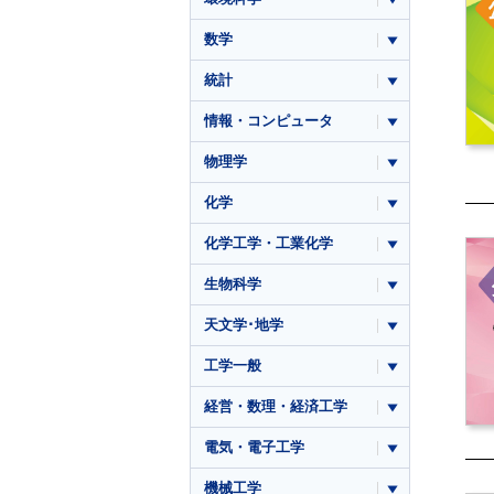
数学
統計
情報・コンピュータ
物理学
化学
化学工学・工業化学
生物科学
天文学･地学
工学一般
経営・数理・経済工学
電気・電子工学
機械工学