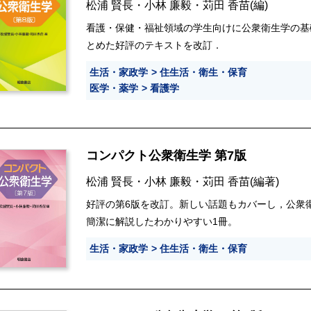
松浦 賢長
・
小林 廉毅
・
苅田 香苗
(編)
看護・保健・福祉領域の学生向けに公衆衛生学の基
とめた好評のテキストを改訂．
生活・家政学
住生活・衛生・保育
医学・薬学
看護学
コンパクト公衆衛生学 第7版
松浦 賢長
・
小林 廉毅
・
苅田 香苗
(編著)
好評の第6版を改訂。新しい話題もカバーし，公衆
簡潔に解説したわかりやすい1冊。
生活・家政学
住生活・衛生・保育