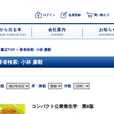
ログイン
会員登録
買い物カゴ
から出る本
会社案内
お知ら
ING PUBLICATIONS
COMPANY
INFORMATI
書店TOP
著者検索: 小林 廉毅
著者検索: 小林 廉毅
示順
昇・降順
件数
コンパクト公衆衛生学 第8版