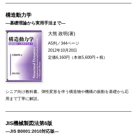
構造動力学
―基礎理論から実用手法まで―
大熊 政明
(著)
A5判／344ページ
2012年10月20日
定価6,160円（本体5,600円＋税）
シニア向け教科書。弾性変形を伴う構造物や機構の振動を基礎から応
用まで丁寧に解説。
JIS機械製図法第6版
―JIS B0001:2010対応版―