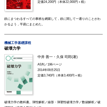
定価24,200円（本体22,000円＋税）
鉄にまつわるすべての事柄を網羅して，鉄に関して一通りのことがわ
かるよう，平易にまとめた。
機械工学基礎課程
破壊力学
中井 善一
・
久保 司郎
(著)
A5判／196ページ
2014年09月25日
定価3,740円（本体3,400円＋税）
破壊力学の教科書。弾性解析／線形・弾塑性破壊力学／数値解析／破