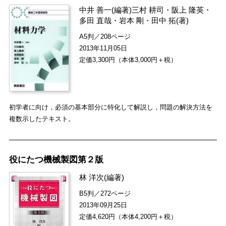
中井 善一
(編著)
三村 耕司
・
阪上 隆英
・
多田 直哉
・
岩本 剛
・
田中 拓
(著)
A5判／208ページ
2013年11月05日
定価3,300円（本体3,000円＋税）
初学者に向け，必須の基本部分に特化して解説し，問題の解決方法を
複数示したテキスト。
役にたつ機械製図第２版
林 洋次
(編著)
B5判／272ページ
2013年09月25日
定価4,620円（本体4,200円＋税）