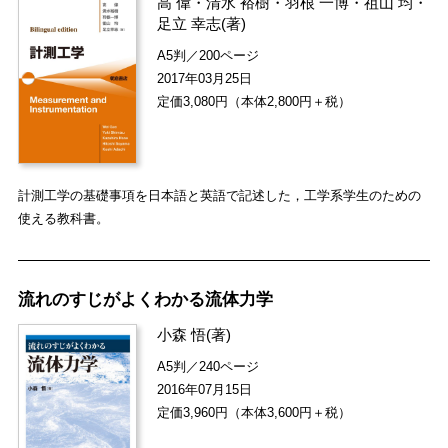
高 偉
・
清水 裕樹
・
羽根 一博
・
祖山 均
・
足立 幸志
(著)
A5判／200ページ
2017年03月25日
定価3,080円（本体2,800円＋税）
計測工学の基礎事項を日本語と英語で記述した，工学系学生のための
使える教科書。
流れのすじがよくわかる流体力学
小森 悟
(著)
A5判／240ページ
2016年07月15日
定価3,960円（本体3,600円＋税）