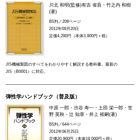
川北 和明
(監修)
有吉 省吾
・
竹之内 和樹
(著)
B5判／208ページ
2012年09月20日
定価4,290円（本体3,900円＋税）
JIS機械製図のすべてをわかりやすく解説する教科書。最新の
JIS（B0001）に対応。
弾性学ハンドブック（普及版）
中原 一郎
・
渋谷 寿一
・
土田 栄一郎
・
笠
野 英秋
・
辻 知章
・
井上 裕嗣
(著)
B5判／644ページ
2012年06月25日
定価20,900円（本体19,000円＋税）