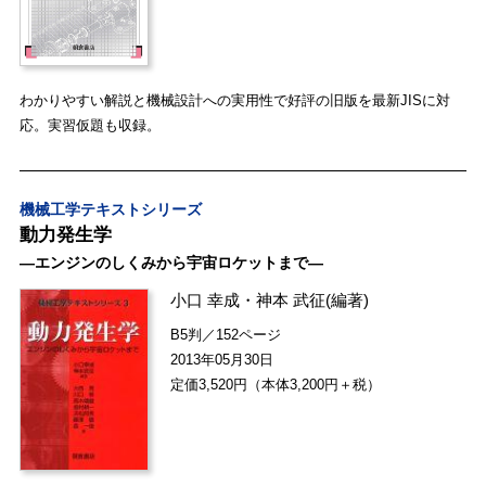
わかりやすい解説と機械設計への実用性で好評の旧版を最新JISに対
応。実習仮題も収録。
機械工学テキストシリーズ
動力発生学
―エンジンのしくみから宇宙ロケットまで―
小口 幸成
・
神本 武征
(編著)
B5判／152ページ
2013年05月30日
定価3,520円（本体3,200円＋税）