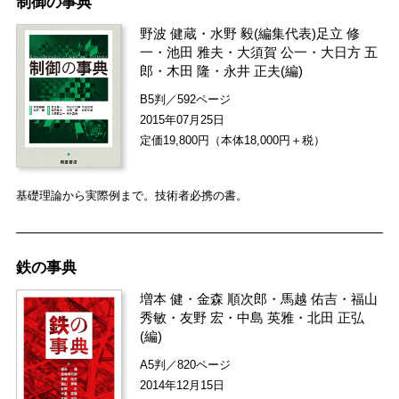
制御の事典
野波 健蔵
・
水野 毅
(編集代表)
足立 修
一
・
池田 雅夫
・
大須賀 公一
・
大日方 五
郎
・
木田 隆
・
永井 正夫
(編)
B5判／592ページ
2015年07月25日
定価19,800円（本体18,000円＋税）
基礎理論から実際例まで。技術者必携の書。
鉄の事典
増本 健
・
金森 順次郎
・
馬越 佑吉
・
福山
秀敏
・
友野 宏
・
中島 英雅
・
北田 正弘
(編)
A5判／820ページ
2014年12月15日