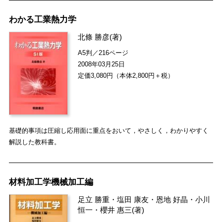
わかる工業熱力学
北條 勝彦
(著)
A5判／216ページ
2008年03月25日
定価3,080円（本体2,800円＋税）
基礎的事項は圧縮し応用面に重点をおいて，やさしく，わかりやすく
解説した教科書。
材料加工学機械加工編
足立 勝重
・
塩田 康友
・
恩地 好晶
・
小川
恒一
・
櫻井 惠三
(著)