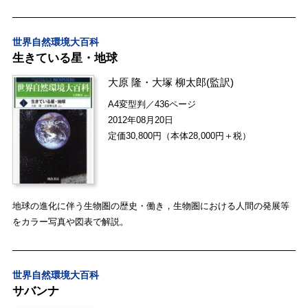
世界自然環境大百科
生きている星・地球
大原 隆
・
大塚 柳太郎
(監訳)
A4変型判／436ページ
2012年08月20日
定価30,800円（本体28,000円＋税）
地球の進化に伴う生物圏の歴史・働き，生物圏における人間の発展等
をカラー写真や図表で解説。
世界自然環境大百科
サバンナ