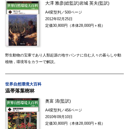
大澤 雅彦
(総監訳)
岩城 英夫
(監訳)
A4変型判／500ページ
2012年02月25日
定価30,800円（本体28,000円＋税）
野生動物の宝庫であり人類起源の地サバンナに住む人々の暮らしや動
植物，環境等をカラーで解説。
世界自然環境大百科
温帯落葉樹林
奥富 清
(監訳)
A4変型判／456ページ
2010年09月10日
定価30,800円（本体28,000円＋税）