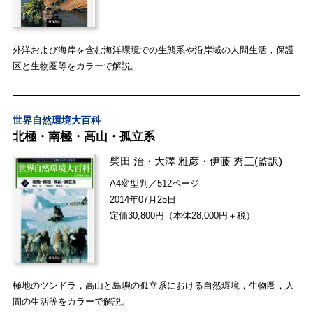
外洋および海岸を含む海洋環境での生態系や沿岸域の人間生活，保護
区と生物圏等をカラーで解説。
世界自然環境大百科
北極・南極・高山・孤立系
柴田 治
・
大澤 雅彦
・
伊藤 秀三
(監訳)
A4変型判／512ページ
2014年07月25日
定価30,800円（本体28,000円＋税）
極地のツンドラ，高山と島嶼の孤立系における自然環境，生物圏，人
間の生活等をカラーで解説。