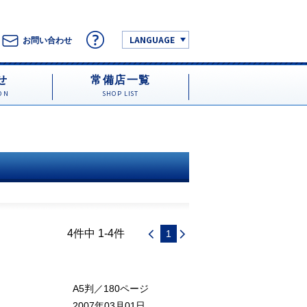
LANGUAGE
お問い合わせ
せ
常備店一覧
ON
SHOP LIST
4件中 1-4件
1
A5判／180ページ
2007年03月01日