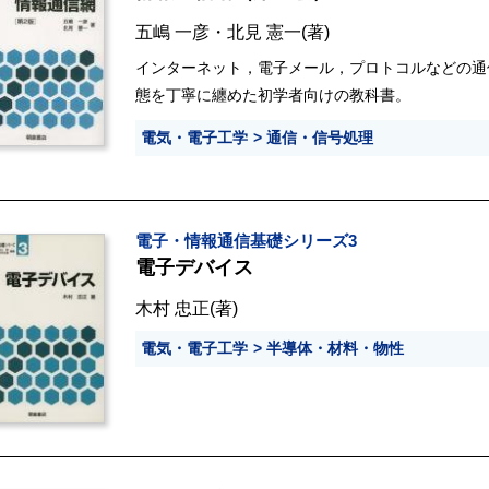
五嶋 一彦
・
北見 憲一
(著)
インターネット，電子メール，プロトコルなどの通
態を丁寧に纏めた初学者向けの教科書。
電気・電子工学
通信・信号処理
電子・情報通信基礎シリーズ3
電子デバイス
木村 忠正
(著)
電気・電子工学
半導体・材料・物性