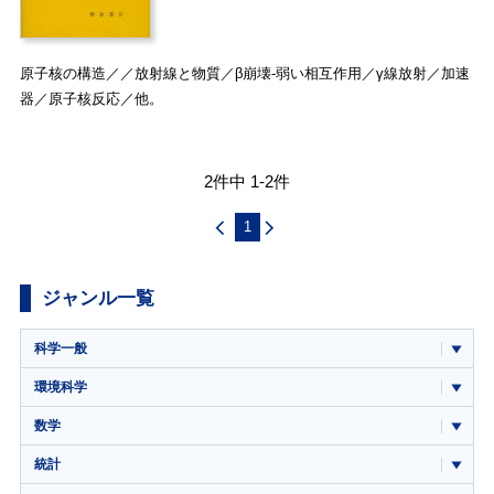
原子核の構造／／放射線と物質／β崩壊-弱い相互作用／γ線放射／加速
器／原子核反応／他。
2件中 1-2件
1
ジャンル一覧
科学一般
環境科学
数学
統計