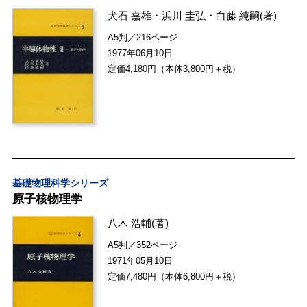
犬石 嘉雄
・
浜川 圭弘
・
白藤 純嗣
(著)
A5判／216ページ
1977年06月10日
定価4,180円（本体3,800円＋税）
基礎物理科学シリーズ
原子核物理学
八木 浩輔
(著)
A5判／352ページ
1971年05月10日
定価7,480円（本体6,800円＋税）