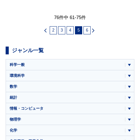
76件中 61-75件
2
3
4
5
6
ジャンル一覧
科学一般
環境科学
数学
統計
情報・コンピュータ
物理学
化学