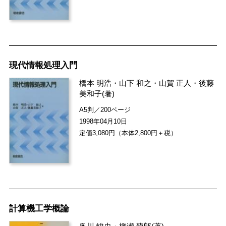
現代情報処理入門
橋本 明浩
・
山下 和之
・
山賀 正人
・
後藤
美和子
(著)
A5判／200ページ
1998年04月10日
定価3,080円（本体2,800円＋税）
計算機工学概論