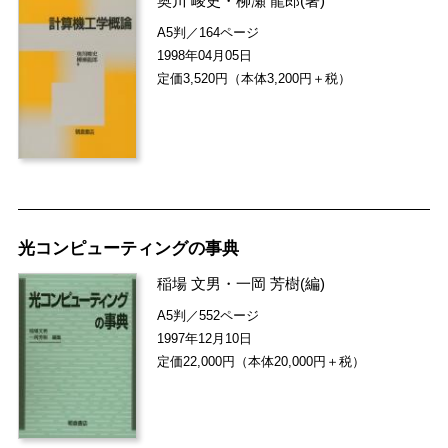
奥川 峻史
・
柳瀬 龍郎
(著)
A5判／164ページ
1998年04月05日
定価3,520円（本体3,200円＋税）
光コンピューティングの事典
稲場 文男
・
一岡 芳樹
(編)
A5判／552ページ
1997年12月10日
定価22,000円（本体20,000円＋税）