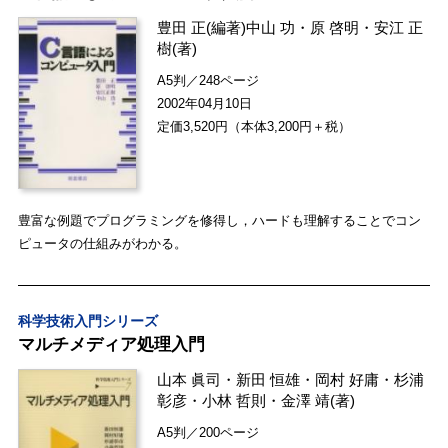
豊田 正
(編著)
中山 功
・
原 啓明
・
安江 正
樹
(著)
A5判／248ページ
2002年04月10日
定価3,520円（本体3,200円＋税）
豊富な例題でプログラミングを修得し，ハードも理解することでコン
ピュータの仕組みがわかる。
科学技術入門シリーズ
マルチメディア処理入門
山本 眞司
・
新田 恒雄
・
岡村 好庸
・
杉浦
彰彦
・
小林 哲則
・
金澤 靖
(著)
A5判／200ページ