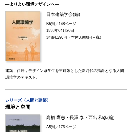
―よりよい環境デザインへ―
日本建築学会
(編)
B5判／148ページ
1998年04月20日
定価4,290円（本体3,900円＋税）
建築，住居，デザイン系学生を主対象とした新時代の指針となる人間
環境学のテキスト。
シリーズ〈人間と建築〉
環境と空間
高橋 鷹志
・
長澤 泰
・
西出 和彦
(編)
A5判／176ページ