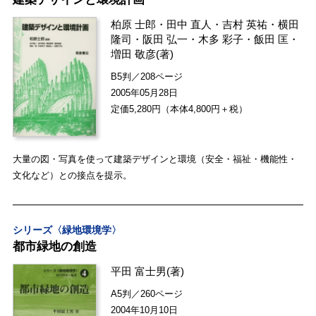
柏原 士郎
・
田中 直人
・
吉村 英祐
・
横田
隆司
・
阪田 弘一
・
木多 彩子
・
飯田 匡
・
増田 敬彦
(著)
B5判／208ページ
2005年05月28日
定価5,280円（本体4,800円＋税）
大量の図・写真を使って建築デザインと環境（安全・福祉・機能性・
文化など）との接点を提示。
シリーズ〈緑地環境学〉
都市緑地の創造
平田 富士男
(著)
A5判／260ページ
2004年10月10日