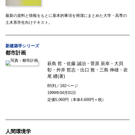
最新の資料と情報をもとに基本的事項を簡潔にまとめた大学・高専の
土木系学生向けテキスト。
新建築学シリーズ
都市計画
萩島 哲
・
佐藤 誠治
・
菅原 辰幸
・
大貝
彰
・
外井 哲志
・
出口 敦
・
三島 伸雄
・
岩
尾 纒
(著)
B5判／192ページ
1999年04月01日
定価5,060円（本体4,600円＋税）
人間環境学