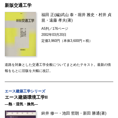
新版交通工学
福田 正
(編)
武山 泰
・
堀井 雅史
・
村井 貞
規
・
遠藤 孝夫
(著)
A5判／176ページ
2002年03月20日
定価3,960円（本体3,600円＋税）
道路を対象とした交通工学全般についてまとめたテキスト。最新の情
報をもとに旧版を大幅に改訂。
エース建築工学シリーズ
エース建築環境工学II
―熱・湿気・換気―
鉾井 修一
・
池田 哲朗
・
新田 勝通
(著)