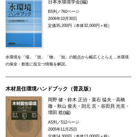
日本水環境学会
(編)
B5判／760ページ
2006年10月30日
定価35,200円（本体32,000円＋税）
水環境を「場」「技」「物」「知」の観点から幅広くとらえ，水環境
の保全・創造に役立つ情報を解説。
木材居住環境ハンドブック（普及版）
岡野 健
・
鈴木 正治
・
葉石 猛夫
・
高橋
徹
・
秋山 俊夫
・
則元 京
・
谷田貝 光克
・
増田 稔
(編)
A5判／512ページ
2005年11月25日
定価14,300円（本体13,000円＋税）