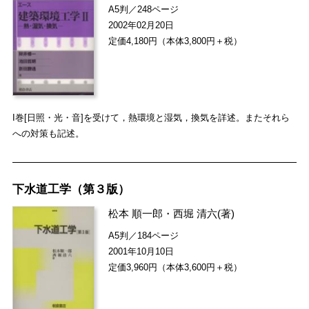
A5判／248ページ
2002年02月20日
定価4,180円（本体3,800円＋税）
I巻[日照・光・音]を受けて，熱環境と湿気，換気を詳述。またそれら
への対策も記述。
下水道工学（第３版）
松本 順一郎
・
西堀 清六
(著)
A5判／184ページ
2001年10月10日
定価3,960円（本体3,600円＋税）