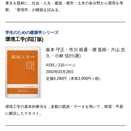
東京を題材に，社会・人文・建築・都市・土木の各分野から環境を考
察。「環境学」の構築を試みる。
学生のための建築学シリーズ
環境工学(四訂版)
板本 守正
・
市川 裕通
・
塘 直樹
・
片山 忠
久
・
小林 信行
(著)
A5判／216ページ
2002年03月28日
定価4,290円（本体3,900円＋税）
環境工学の基本的事項を，多数の図表・データを用いて，簡潔・平易
に解説したテキスト。