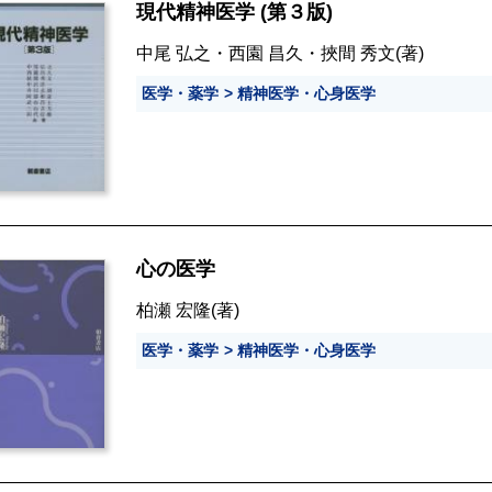
現代精神医学 (第３版)
中尾 弘之
・
西園 昌久
・
挾間 秀文
(著)
医学・薬学
精神医学・心身医学
心の医学
柏瀬 宏隆
(著)
医学・薬学
精神医学・心身医学