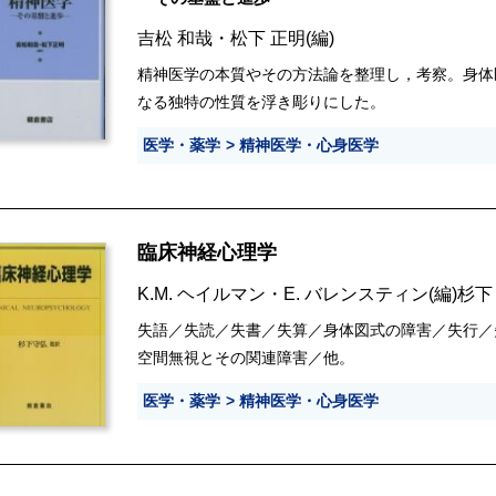
吉松 和哉
・
松下 正明
(編)
精神医学の本質やその方法論を整理し，考察。身体
なる独特の性質を浮き彫りにした。
医学・薬学
精神医学・心身医学
臨床神経心理学
K.M. ヘイルマン
・
E. バレンスティン
(編)
杉下
失語／失読／失書／失算／身体図式の障害／失行／
空間無視とその関連障害／他。
医学・薬学
精神医学・心身医学