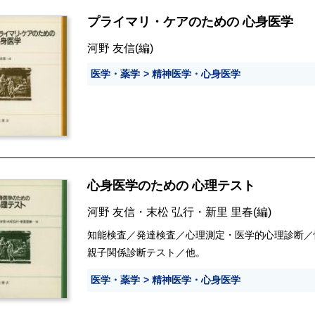
プライマリ・ケアのための 心身医学
河野 友信
(編)
医学・薬学
精神医学・心身医学
心身医学のための 心理テスト
河野 友信
・
末松 弘行
・
新里 里春
(編)
知能検査／発達検査／心理測定・医学的心理診断／
親子関係診断テスト／他。
医学・薬学
精神医学・心身医学