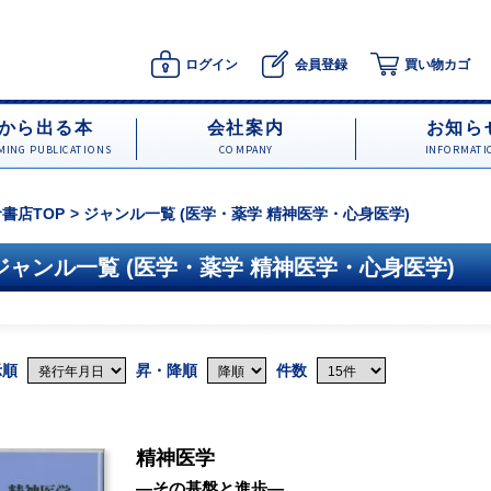
ログイン
会員登録
買い物カゴ
から出る本
会社案内
お知ら
ING PUBLICATIONS
COMPANY
INFORMATI
書店TOP
ジャンル一覧 (医学・薬学 精神医学・心身医学)
ジャンル一覧 (医学・薬学 精神医学・心身医学)
示順
昇・降順
件数
精神医学
―その基盤と進歩―