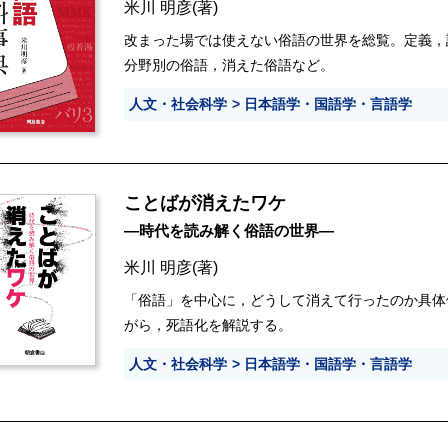
米川 明彦
(著)
改まった場では使えない俗語の世界を総覧。定義，
分野別の俗語，消えた俗語など。
人文・社会科学
日本語学・国語学・言語学
ことばが消えたワケ
―時代を読み解く俗語の世界―
米川 明彦
(著)
「俗語」を中心に，どうして消えて行ったのか具体
がら，死語化を解説する。
人文・社会科学
日本語学・国語学・言語学