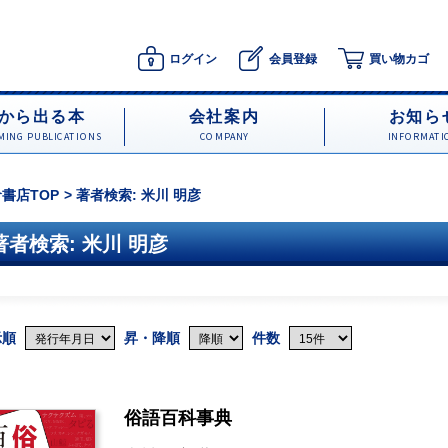
ログイン
会員登録
買い物カゴ
から出る本
会社案内
お知ら
ING PUBLICATIONS
COMPANY
INFORMATI
書店TOP
著者検索: 米川 明彦
著者検索: 米川 明彦
示順
昇・降順
件数
俗語百科事典