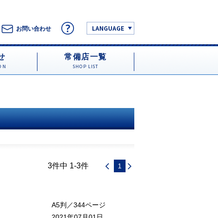
LANGUAGE
お問い合わせ
せ
常備店一覧
ON
SHOP LIST
3件中 1-3件
1
A5判／344ページ
2021年07月01日