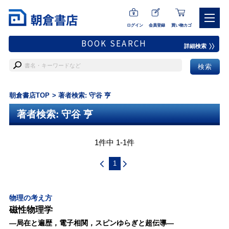
ログイン
会員登録
買い物カゴ
BOOK SEARCH
詳細検索
朝倉書店TOP
著者検索: 守谷 亨
著者検索: 守谷 亨
1件中 1-1件
1
物理の考え方
磁性物理学
―局在と遍歴，電子相関，スピンゆらぎと超伝導―