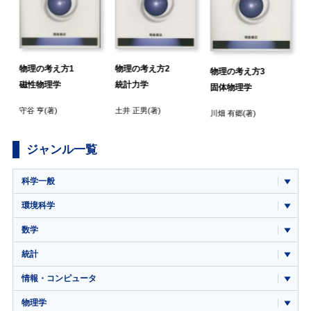
物理の考え方1
物理の考え方2
物理の考え方3
磁性物理学
統計力学
固体物理学
守谷 亨
(著)
土井 正男
(著)
川畑 有郷
(著)
ジャンル一覧
科学一般
環境科学
数学
統計
情報・コンピュータ
物理学