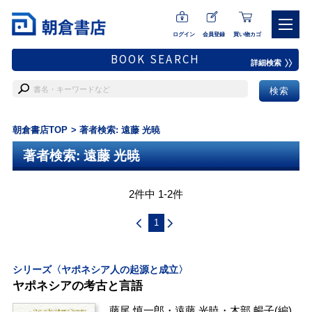
ログイン
会員登録
買い物カゴ
BOOK SEARCH
詳細検索
朝倉書店TOP
著者検索: 遠藤 光暁
著者検索: 遠藤 光暁
2件中 1-2件
1
シリーズ〈ヤポネシア人の起源と成立〉
ヤポネシアの考古と言語
藤尾 慎一郎
・
遠藤 光暁
・
木部 暢子
(編)