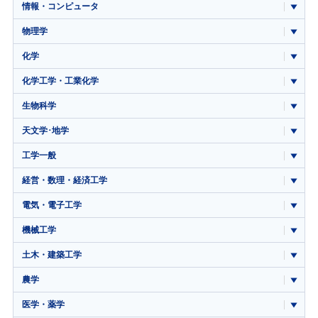
情報・コンピュータ
物理学
化学
化学工学・工業化学
生物科学
天文学･地学
工学一般
経営・数理・経済工学
電気・電子工学
機械工学
土木・建築工学
農学
医学・薬学