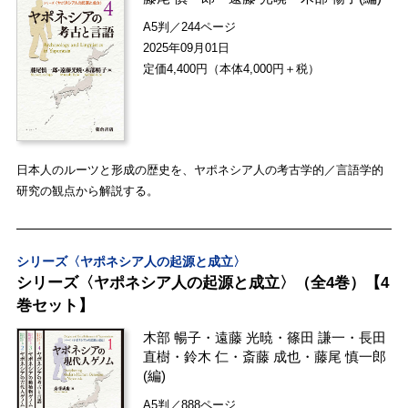
A5判／244ページ
2025年09月01日
定価4,400円（本体4,000円＋税）
日本人のルーツと形成の歴史を、ヤポネシア人の考古学的／言語学的
研究の観点から解説する。
シリーズ〈ヤポネシア人の起源と成立〉
シリーズ〈ヤポネシア人の起源と成立〉（全4巻）【4
巻セット】
木部 暢子
・
遠藤 光暁
・
篠田 謙一
・
長田
直樹
・
鈴木 仁
・
斎藤 成也
・
藤尾 慎一郎
(編)
A5判／888ページ