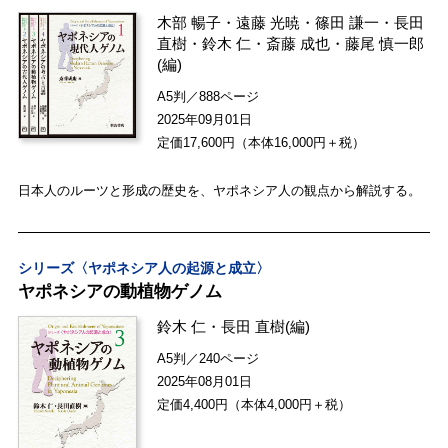
木部 暢子
・
遠藤 光暁
・
篠田 謙一
・
長田
直樹
・
鈴木 仁
・
斎藤 成也
・
藤尾 慎一郎
(編)
A5判／888ページ
2025年09月01日
定価17,600円（本体16,000円＋税）
日本人のルーツと形成の歴史を、ヤポネシア人の観点から解説する。
シリーズ〈ヤポネシア人の起源と成立〉
ヤポネシアの動植物ゲノム
鈴木 仁
・
長田 直樹
(編)
A5判／240ページ
2025年08月01日
定価4,400円（本体4,000円＋税）