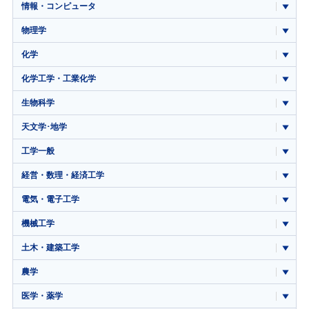
情報・コンピュータ
物理学
化学
化学工学・工業化学
生物科学
天文学･地学
工学一般
経営・数理・経済工学
電気・電子工学
機械工学
土木・建築工学
農学
医学・薬学