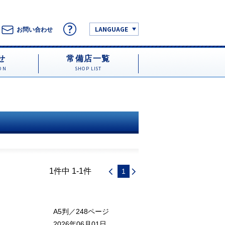
LANGUAGE
お問い合わせ
せ
常備店一覧
ON
SHOP LIST
1件中 1-1件
1
A5判／248ページ
2026年06月01日