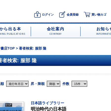
ログイン
会員登録
買い物カゴ
から出る本
会社案内
お知ら
ING PUBLICATIONS
COMPANY
INFORMATI
書店TOP
著者検索: 服部 隆
著者検索: 服部 隆
示順
昇・降順
件数
日本語ライブラリー
明治時代の日本語