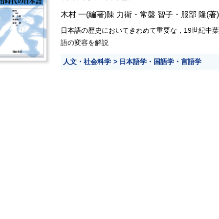
木村 一
(編著)
陳 力衛
・
常盤 智子
・
服部 隆
(著)
日本語の歴史においてきわめて重要な，19世紀中
語の変容を解説
人文・社会科学
日本語学・国語学・言語学