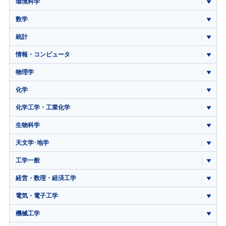
環境科学
数学
統計
情報・コンピュータ
物理学
化学
化学工学・工業化学
生物科学
天文学･地学
工学一般
経営・数理・経済工学
電気・電子工学
機械工学