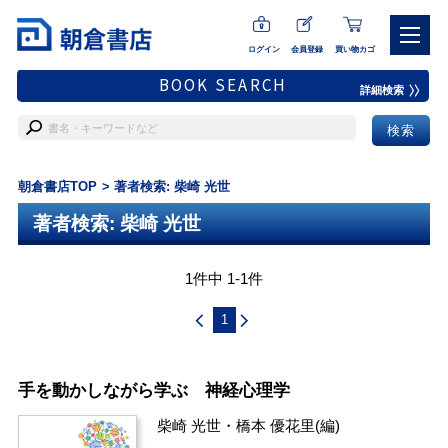
ログイン
会員登録
買い物カゴ
BOOK SEARCH
詳細検索
朝倉書店TOP
著者検索: 柴崎 光世
著者検索: 柴崎 光世
1件中 1-1件
1
手を動かしながら学ぶ 神経心理学
柴崎 光世
・
橋本 優花里
(編)