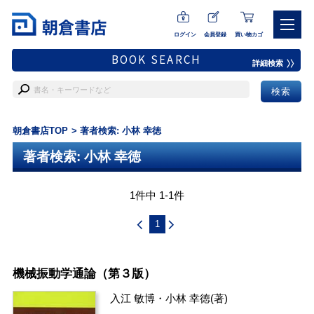
ログイン
会員登録
買い物カゴ
BOOK SEARCH
詳細検索
朝倉書店TOP
著者検索: 小林 幸徳
著者検索: 小林 幸徳
1件中 1-1件
1
機械振動学通論（第３版）
入江 敏博
・
小林 幸徳
(著)