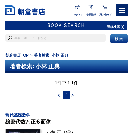
ログイン
会員登録
買い物カゴ
BOOK SEARCH
詳細検索
朝倉書店TOP
著者検索: 小林 正典
著者検索: 小林 正典
1件中 1-1件
1
現代基礎数学
線形代数と正多面体
小林 正典
(著)