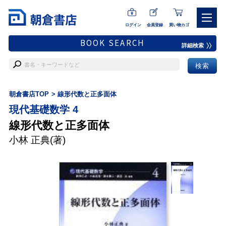
ログイン
会員登録
買い物カゴ
BOOK SEARCH
詳細検索
朝倉書店TOP
線形代数と正多面体
現代基礎数学 4
線形代数と正多面体
小林 正典
(著)