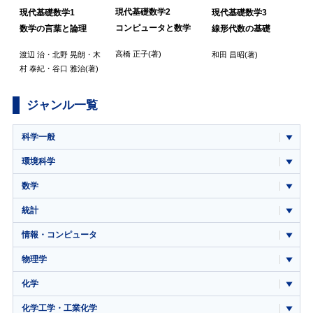
現代基礎数学2
現代基礎数学1
現代基礎数学3
コンピュータと数学
数学の言葉と論理
線形代数の基礎
高橋 正子
(著)
渡辺 治
・
北野 晃朗
・
木
和田 昌昭
(著)
村 泰紀
・
谷口 雅治
(著)
ジャンル一覧
科学一般
環境科学
数学
統計
情報・コンピュータ
物理学
化学
化学工学・工業化学