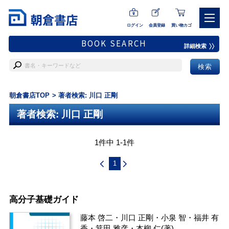
ログイン
会員登録
買い物カゴ
BOOK SEARCH
詳細検索
朝倉書店TOP
著者検索: 川口 正剛
著者検索: 川口 正剛
1件中 1-1件
1
高分子基礎ガイド
藤本 啓二
・
川口 正剛
・
小泉 智
・
福井 有
香
・
箕田 雅彦
・
本柳 仁
(著)