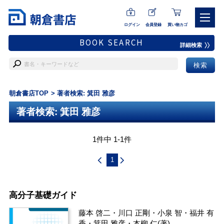
ログイン
会員登録
買い物カゴ
BOOK SEARCH
詳細検索
朝倉書店TOP
著者検索: 箕田 雅彦
著者検索: 箕田 雅彦
1件中 1-1件
1
高分子基礎ガイド
藤本 啓二
・
川口 正剛
・
小泉 智
・
福井 有
香
・
箕田 雅彦
・
本柳 仁
(著)