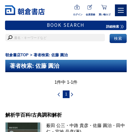
ログイン
会員登録
買い物カゴ
BOOK SEARCH
詳細検索
朝倉書店TOP
著者検索: 佐藤 圓治
著者検索: 佐藤 圓治
1件中 1-1件
1
解析学百科I古典調和解析
薮田 公三
・
中路 貴彦
・
佐藤 圓治
・
田中
仁
・
宮地 晶彦
(著)