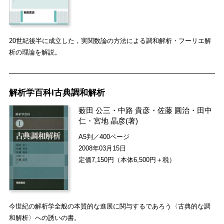
20世紀後半に成立した，実関数論の方法による調和解析・フーリエ解
析の理論を解説。
解析学百科I古典調和解析
薮田 公三
・
中路 貴彦
・
佐藤 圓治
・
田中
仁
・
宮地 晶彦
(著)
A5判／400ページ
2008年03月15日
定価7,150円（本体6,500円＋税）
今世紀の解析学全般の本質的な進展に関与するであろう〈古典的な調
和解析〉への誘いの書。