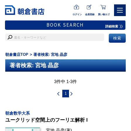
ログイン
会員登録
買い物カゴ
BOOK SEARCH
詳細検索
朝倉書店TOP
著者検索: 宮地 晶彦
著者検索: 宮地 晶彦
3件中 1-3件
1
朝倉数学大系
ユークリッド空間上のフーリエ解析 I
宮地 晶彦
(著)