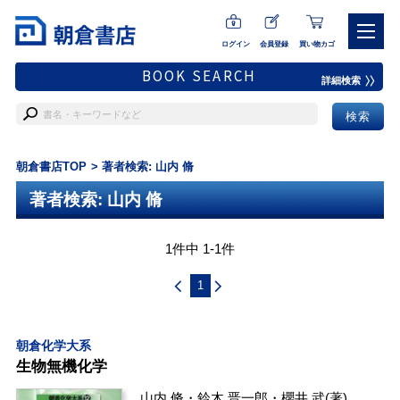
ログイン
会員登録
買い物カゴ
BOOK SEARCH
詳細検索
朝倉書店TOP
著者検索: 山内 脩
著者検索: 山内 脩
1件中 1-1件
1
朝倉化学大系
生物無機化学
山内 脩
・
鈴木 晋一郎
・
櫻井 武
(著)