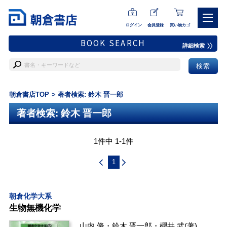
ログイン
会員登録
買い物カゴ
BOOK SEARCH
詳細検索
朝倉書店TOP
著者検索: 鈴木 晋一郎
著者検索: 鈴木 晋一郎
1件中 1-1件
1
朝倉化学大系
生物無機化学
山内 脩
・
鈴木 晋一郎
・
櫻井 武
(著)