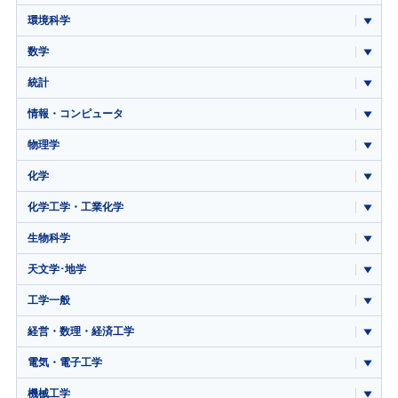
環境科学
数学
統計
情報・コンピュータ
物理学
化学
化学工学・工業化学
生物科学
天文学･地学
工学一般
経営・数理・経済工学
電気・電子工学
機械工学