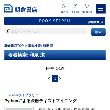
ログイン
会員登録
買い物カゴ
BOOK SEARCH
詳細検索
朝倉書店TOP
著者検索: 和泉 潔
著者検索: 和泉 潔
1件中 1-1件
1
FinTechライブラリー
Pythonによる金融テキストマイニング
和泉 潔
・
坂地 泰紀
・
松島 裕康
(著)