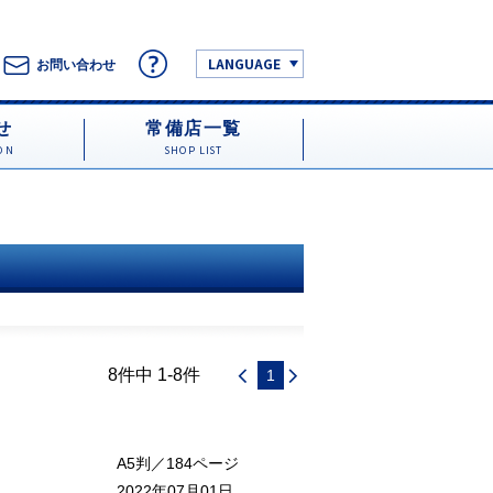
LANGUAGE
お問い合わせ
せ
常備店一覧
ON
SHOP LIST
8件中 1-8件
1
A5判／184ページ
2022年07月01日