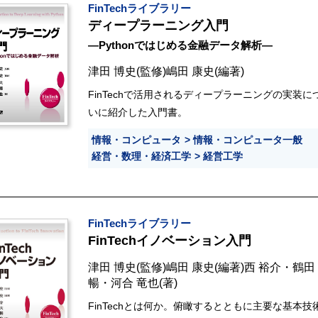
FinTechライブラリー
ディープラーニング入門
―Pythonではじめる金融データ解析―
津田 博史
(監修)
嶋田 康史
(編著)
FinTechで活用されるディープラーニングの実装
いに紹介した入門書。
情報・コンピュータ
情報・コンピュータ一般
経営・数理・経済工学
経営工学
FinTechライブラリー
FinTechイノベーション入門
津田 博史
(監修)
嶋田 康史
(編著)
西 裕介
・
鶴田
暢
・
河合 竜也
(著)
FinTechとは何か。俯瞰するとともに主要な基本