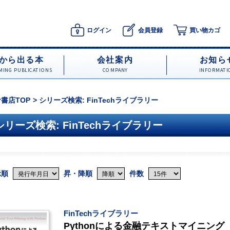
ログイン
会員登録
買い物カゴ
から出る本
会社案内
お知ら
ING PUBLICATIONS
COMPANY
INFORMATI
書店TOP
シリーズ検索: FinTechライブラリー
シリーズ検索: FinTechライブラリー
示順
昇・降順
件数
FinTechライブラリー
Pythonによる金融テキストマイニング