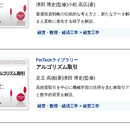
津田 博史
(監修)
小松 高広
(著)
最適投資戦略の伝統的な考え方と，新たなデータ解
まえ柔軟に進化する様子を解説。
経営・数理・経済工学
経営工学
FinTechライブラリー
アルゴリズム取引
足立 高德
(著)
津田 博史
(監修)
高頻度取引を中心に機械学習の活用を含む株取引ア
と数学的背景を解説。
経営・数理・経済工学
経営工学