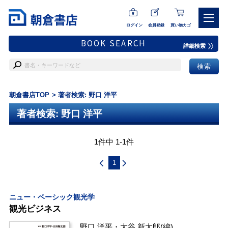
ログイン
会員登録
買い物カゴ
BOOK SEARCH
詳細検索
朝倉書店TOP
著者検索: 野口 洋平
著者検索: 野口 洋平
1件中 1-1件
1
ニュー・ベーシック観光学
観光ビジネス
野口 洋平
・
大谷 新太郎
(編)