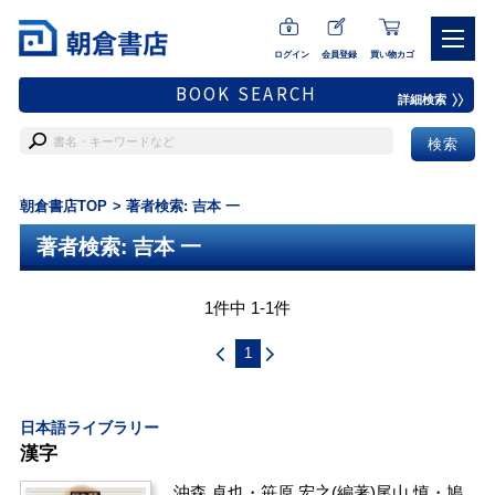
ログイン
会員登録
買い物カゴ
BOOK SEARCH
詳細検索
朝倉書店TOP
著者検索: 吉本 一
著者検索: 吉本 一
1件中 1-1件
1
日本語ライブラリー
漢字
沖森 卓也
・
笹原 宏之
(編著)
尾山 慎
・
鳩