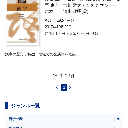
野 恵介
・
吉川 雅之
・
ジスク マシュー
・
吉本 一
・
清水 政明
(著)
A5判／192ページ
2017年10月25日
定価3,190円（本体2,900円＋税）
漢字の歴史，特徴，地域での発展等を概観。
1件中 1-1件
1
ジャンル一覧
科学一般