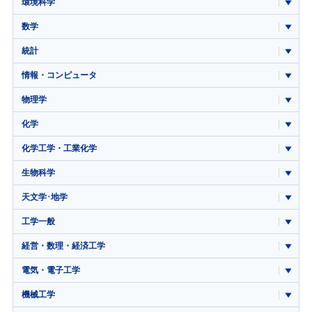
環境科学
数学
統計
情報・コンピュータ
物理学
化学
化学工学・工業化学
生物科学
天文学･地学
工学一般
経営・数理・経済工学
電気・電子工学
機械工学