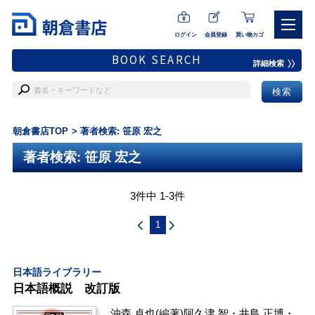
ログイン
会員登録
買い物カゴ
BOOK SEARCH
詳細検索
朝倉書店TOP
著者検索: 笹原 宏之
著者検索: 笹原 宏之
3件中 1-3件
1
日本語ライブラリー
日本語概説 改訂版
沖森 卓也
(編著)
阿久津 智
・
井島 正博
・