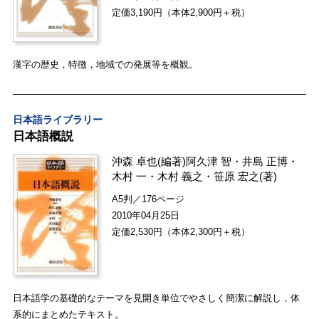
定価3,190円（本体2,900円＋税）
漢字の歴史，特徴，地域での発展等を概観。
日本語ライブラリー
日本語概説
沖森 卓也
(編著)
阿久津 智
・
井島 正博
・
木村 一
・
木村 義之
・
笹原 宏之
(著)
A5判／176ページ
2010年04月25日
定価2,530円（本体2,300円＋税）
日本語学の基礎的なテーマを見開き単位でやさしく簡潔に解説し，体
系的にまとめたテキスト。