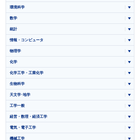
環境科学
数学
統計
情報・コンピュータ
物理学
化学
化学工学・工業化学
生物科学
天文学･地学
工学一般
経営・数理・経済工学
電気・電子工学
機械工学