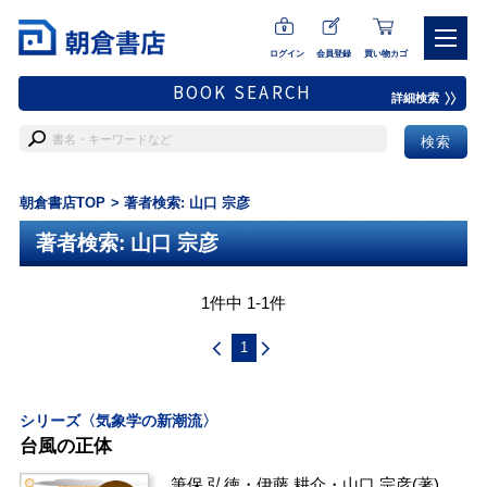
ログイン
会員登録
買い物カゴ
BOOK SEARCH
詳細検索
朝倉書店TOP
著者検索: 山口 宗彦
著者検索: 山口 宗彦
1件中 1-1件
1
シリーズ〈気象学の新潮流〉
台風の正体
筆保 弘徳
・
伊藤 耕介
・
山口 宗彦
(著)