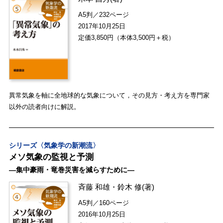
A5判／232ページ
2017年10月25日
定価3,850円（本体3,500円＋税）
異常気象を軸に全地球的な気象について，その見方・考え方を専門家
以外の読者向けに解説。
シリーズ〈気象学の新潮流〉
メソ気象の監視と予測
―集中豪雨・竜巻災害を減らすために―
斉藤 和雄
・
鈴木 修
(著)
A5判／160ページ
2016年10月25日