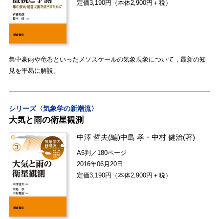
定価3,190円（本体2,900円＋税）
集中豪雨や竜巻といったメソスケールの気象現象について，最新の知
見を平易に解説。
シリーズ〈気象学の新潮流〉
大気と雨の衛星観測
中澤 哲夫
(編)
中島 孝
・
中村 健治
(著)
A5判／180ページ
2016年06月20日
定価3,190円（本体2,900円＋税）