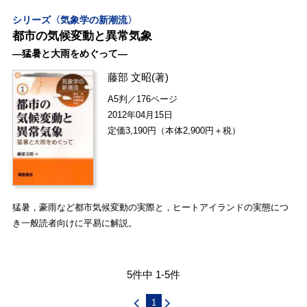
シリーズ〈気象学の新潮流〉
都市の気候変動と異常気象
―猛暑と大雨をめぐって―
藤部 文昭
(著)
A5判／176ページ
2012年04月15日
定価3,190円（本体2,900円＋税）
猛暑，豪雨など都市気候変動の実際と，ヒートアイランドの実態につ
き一般読者向けに平易に解説。
5件中 1-5件
1