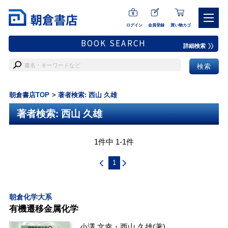
ログイン
会員登録
買い物カゴ
BOOK SEARCH
詳細検索
朝倉書店TOP
著者検索: 西山 久雄
著者検索: 西山 久雄
1件中 1-1件
1
朝倉化学大系
有機遷移金属化学
小澤 文幸
・
西山 久雄
(著)