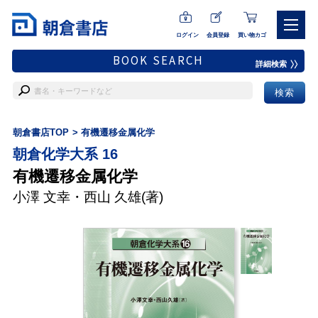
ログイン
会員登録
買い物カゴ
BOOK SEARCH
詳細検索
朝倉書店TOP
有機遷移金属化学
朝倉化学大系 16
有機遷移金属化学
小澤 文幸
・
西山 久雄
(著)