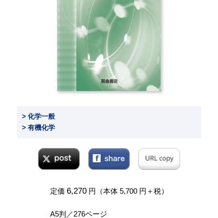
> 化学一般
> 有機化学
6,270
定価
円（本体 5,700 円＋税）
A5判／276ページ