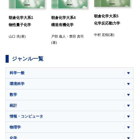
朝倉化学大系5
朝倉化学大系1
朝倉化学大系4
化学反応動力学
物性量子化学
構造有機化学
中村 宏樹
(著)
山口 兆
(著)
戸部 義人
・
豊田 真司
(著)
ジャンル一覧
科学一般
環境科学
数学
統計
情報・コンピュータ
物理学
化学