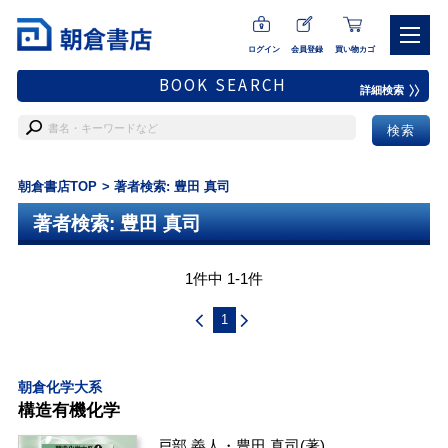
ログイン
会員登録
買い物カゴ
BOOK SEARCH
詳細検索
朝倉書店TOP
著者検索: 豊田 真司
著者検索: 豊田 真司
1件中 1-1件
1
朝倉化学大系
構造有機化学
戸部 義人
・
豊田 真司
(著)