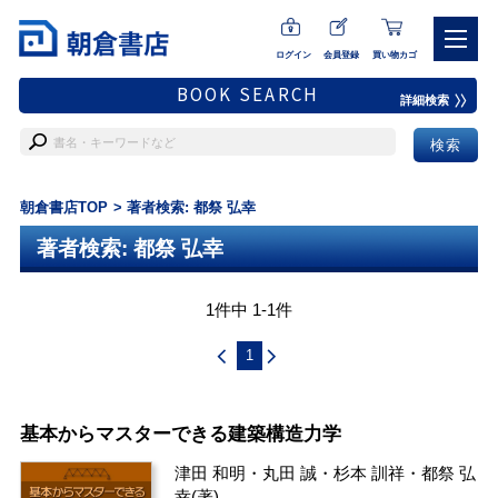
ログイン
会員登録
買い物カゴ
BOOK SEARCH
詳細検索
朝倉書店TOP
著者検索: 都祭 弘幸
著者検索: 都祭 弘幸
1件中 1-1件
1
基本からマスターできる建築構造力学
津田 和明
・
丸田 誠
・
杉本 訓祥
・
都祭 弘
幸
(著)