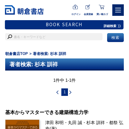
ログイン
会員登録
買い物カゴ
BOOK SEARCH
詳細検索
朝倉書店TOP
著者検索: 杉本 訓祥
著者検索: 杉本 訓祥
1件中 1-1件
1
基本からマスターできる建築構造力学
津田 和明
・
丸田 誠
・
杉本 訓祥
・
都祭 弘
幸
(著)