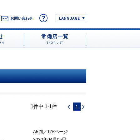
LANGUAGE
お問い合わせ
せ
常備店一覧
ON
SHOP LIST
1件中 1-1件
1
A5判／176ページ
2020年04月05日