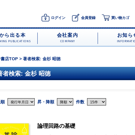
ログイン
会員登録
買い物カゴ
から出る本
会社案内
お知ら
ING PUBLICATIONS
COMPANY
INFORMATI
書店TOP
著者検索: 金杉 昭徳
著者検索: 金杉 昭徳
示順
昇・降順
件数
論理回路の基礎