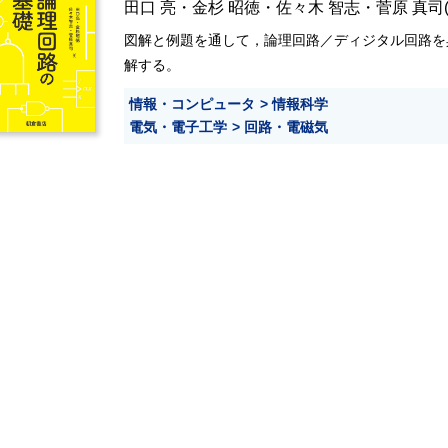
田口 亮
・
金杉 昭徳
・
佐々木 智志
・
菅原 真司
図解と例題を通して，論理回路／ディジタル回路を
解する。
情報・コンピュータ
情報科学
電気・電子工学
回路・電磁気