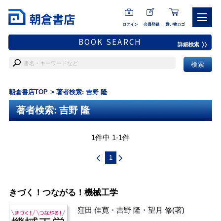
ログイン
会員登録
買い物カゴ
BOOK SEARCH
詳細検索
朝倉書店TOP
著者検索: 吉野 隆
著者検索: 吉野 隆
1件中 1-1件
1
きづく！つながる！機械工学
窪田 佳寛
・
吉野 隆
・
望月 修
(著)