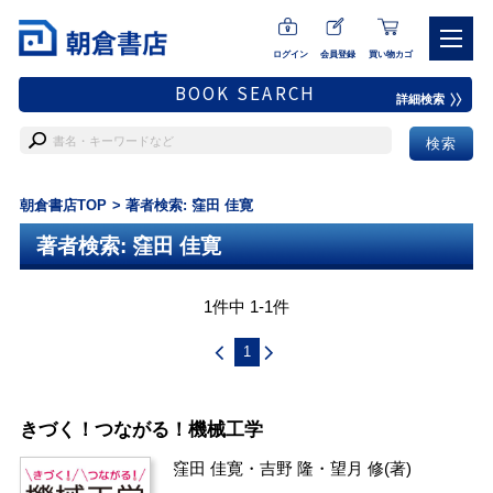
ログイン
会員登録
買い物カゴ
BOOK SEARCH
詳細検索
朝倉書店TOP
著者検索: 窪田 佳寛
著者検索: 窪田 佳寛
1件中 1-1件
1
きづく！つながる！機械工学
窪田 佳寛
・
吉野 隆
・
望月 修
(著)