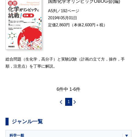
国際化学オリンピックOBOG会
(編)
A5判／192ページ
2019年05月01日
定価2,860円（本体2,600円＋税）
総合問題（生化学，高分子）と実験試験（計画の立て方，操作，手
順，注意点）を丁寧に解説。
6件中 1-6件
1
ジャンル一覧
科学一般