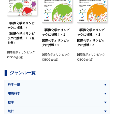
〈国際化学オリンピ
ックに挑戦！〉
〈国際化学オリンピ
〈国際化学オリンピ
〈国際化学オリンピ
ックに挑戦！〉1
ックに挑戦！〉2
ックに挑戦！〉（全
国際化学オリンピッ
国際化学オリンピッ
５巻）
クに挑戦！1
クに挑戦！2
国際化学オリンピック
ク
国際化学オリンピック
国際化学オリンピック
OBOG会
(編)
OBOG会
(編)
OBOG会
(編)
ジャンル一覧
科学一般
環境科学
数学
統計