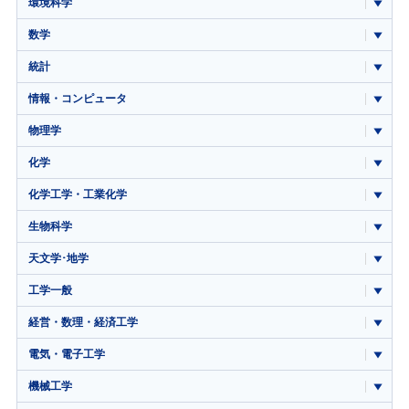
環境科学
数学
統計
情報・コンピュータ
物理学
化学
化学工学・工業化学
生物科学
天文学･地学
工学一般
経営・数理・経済工学
電気・電子工学
機械工学