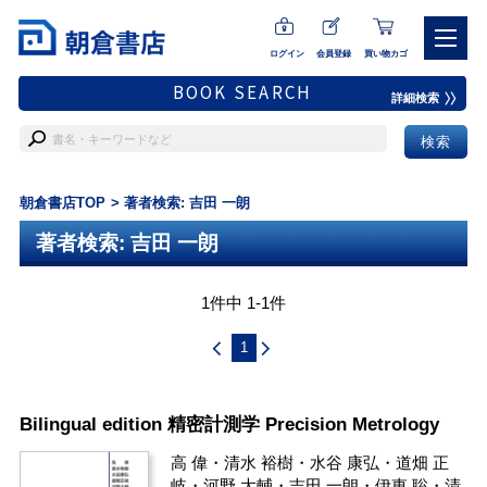
ログイン
会員登録
買い物カゴ
BOOK SEARCH
詳細検索
朝倉書店TOP
著者検索: 吉田 一朗
著者検索: 吉田 一朗
1件中 1-1件
1
Bilingual edition 精密計測学 Precision Metrology
高 偉
・
清水 裕樹
・
水谷 康弘
・
道畑 正
岐
・
河野 大輔
・
吉田 一朗
・
伊東 聡
・
清